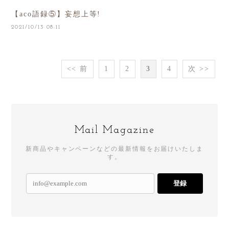
【aco語録⑤】妄想上等!
2021/10/13 08:11
<< 前
1
2
3
4
次 >>
Mail Magazine
新商品やキャンペーンなどの最新情報をお届けいたしま
す。
登録