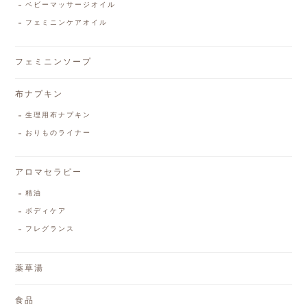
ベビーマッサージオイル
フェミニンケアオイル
フェミニンソープ
布ナプキン
生理用布ナプキン
おりものライナー
アロマセラピー
精油
ボディケア
フレグランス
薬草湯
食品