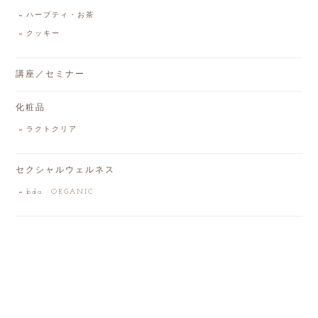
ハーブティ・お茶
クッキー
講座／セミナー
化粧品
ラクトクリア
セクシャルウェルネス
bda ORGANIC