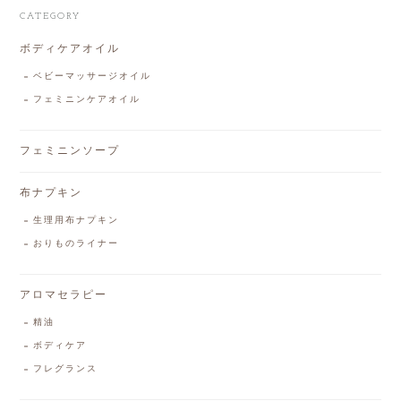
CATEGORY
ボディケアオイル
ベビーマッサージオイル
フェミニンケアオイル
フェミニンソープ
布ナプキン
生理用布ナプキン
おりものライナー
アロマセラピー
精油
ボディケア
フレグランス