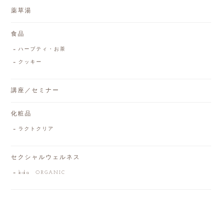
薬草湯
食品
ハーブティ・お茶
クッキー
講座／セミナー
化粧品
ラクトクリア
セクシャルウェルネス
bda ORGANIC