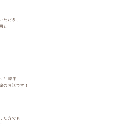
いただき、
間と
～21時半、
編のお話です！
った方でも
！