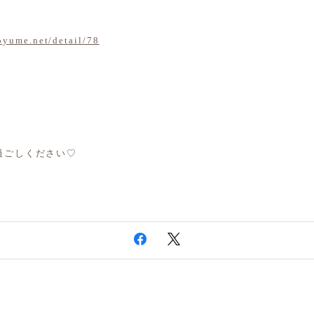
oyume.net/detail/78
過ごしください♡