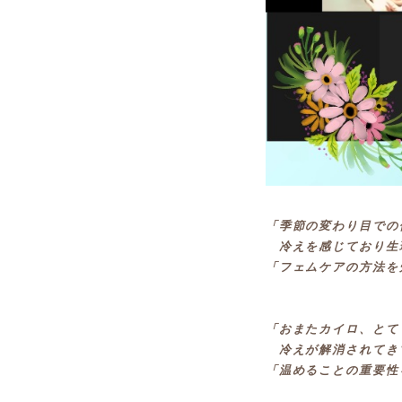
「季節の変わり目での
冷えを感じており生
「フェムケアの方法を
「おまたカイロ、とて
冷えが解消されてき
「温めることの重要性