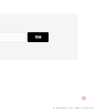
登録
© manaderu All rights reserved.