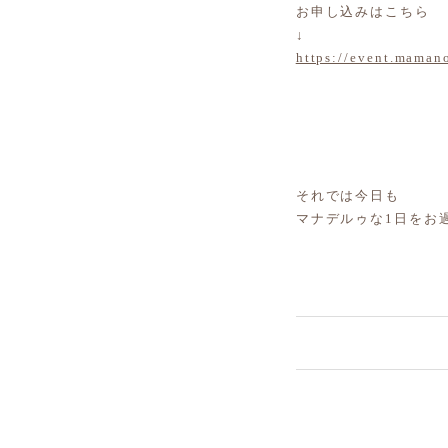
お申し込みはこちら
↓
https://event.maman
それでは今日も
マナデルゥな1日をお