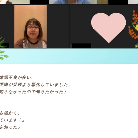
体調不良が多い、
理痛が普段より悪化していました」
知らなかったので知りたかった」
も温かく、
ています！」
を知った」