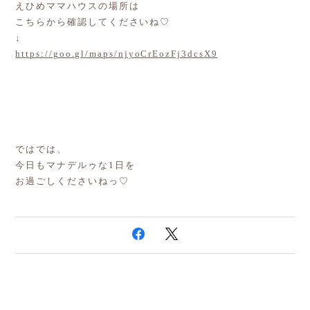
えひめママハウスの場所は
こちらから確認してくださいね♡
↓
https://goo.gl/maps/njyoCrEozFj3dcsX9
ではでは、
今日もマナデルゥな1日を
お過ごしくださいねっ♡